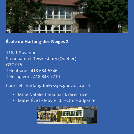
École du Harfang-des-Neiges 2
re
116, 1
avenue
Stoneham-et-Tewkesbury (Québec)
G3C 0L5
Téléphone : 418 634-5546
Télécopieur : 418 848-7710
Courriel :
harfangdn@cssps.gouv.qc.ca
Mme Natalie Chouinard, directrice
Marie-Ève Lefebvre, directrice adjointe