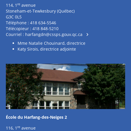
re
114, 1
avenue
Stoneham-et-Tewkesbury (Québec)
G3C 0L5
Téléphone : 418 634-5546
Télécopieur : 418 848-5210
Courriel :
harfangdn@cssps.gouv.qc.ca
Mme Natalie Chouinard, directrice
Katy Sirois, directrice adjointe
École du Harfang-des-Neiges 2
re
116, 1
avenue