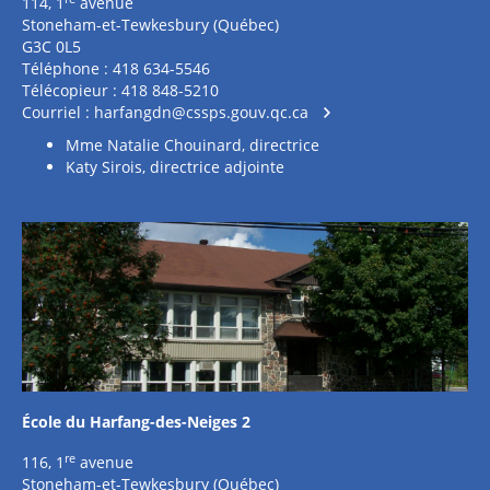
114, 1
avenue
Stoneham-et-Tewkesbury (Québec)
G3C 0L5
Téléphone : 418 634-5546
Télécopieur : 418 848-5210
Courriel :
harfangdn@cssps.gouv.qc.ca
Mme Natalie Chouinard, directrice
Katy Sirois, directrice adjointe
École du Harfang-des-Neiges 2
re
116, 1
avenue
Stoneham-et-Tewkesbury (Québec)