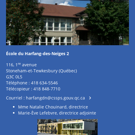
École du Harfang-des-Neiges 2
re
116, 1
avenue
Stoneham-et-Tewkesbury (Québec)
G3C 0L5
Téléphone : 418 634-5546
Télécopieur : 418 848-7710
Courriel :
harfangdn@cssps.gouv.qc.ca
Mme Natalie Chouinard, directrice
Marie-Ève Lefebvre, directrice adjointe