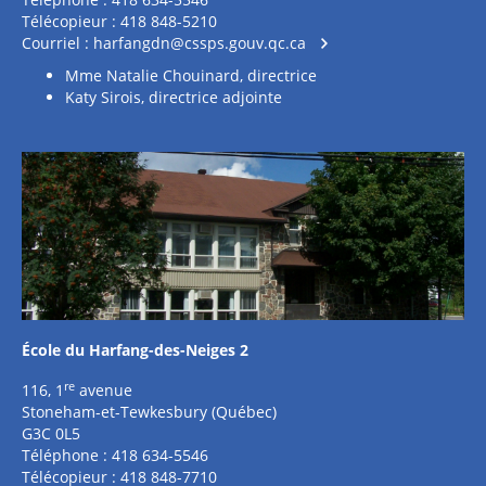
Télécopieur : 418 848-5210
Courriel :
harfangdn@cssps.gouv.qc.ca
Mme Natalie Chouinard, directrice
Katy Sirois, directrice adjointe
École du Harfang-des-Neiges 2
re
116, 1
avenue
Stoneham-et-Tewkesbury (Québec)
G3C 0L5
Téléphone : 418 634-5546
Télécopieur : 418 848-7710