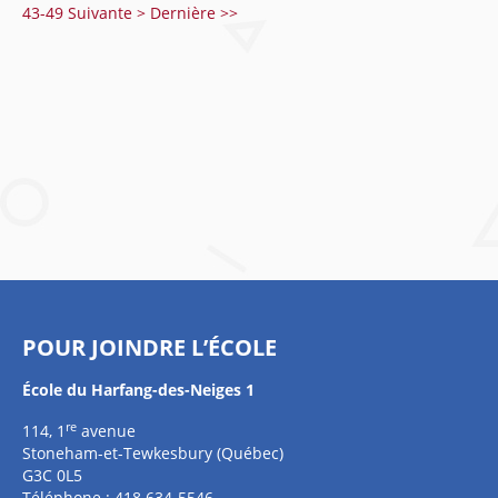
43-49
Suivante >
Dernière >>
POUR JOINDRE L’ÉCOLE
École du Harfang-des-Neiges 1
re
114, 1
avenue
Stoneham-et-Tewkesbury (Québec)
G3C 0L5
Téléphone : 418 634-5546